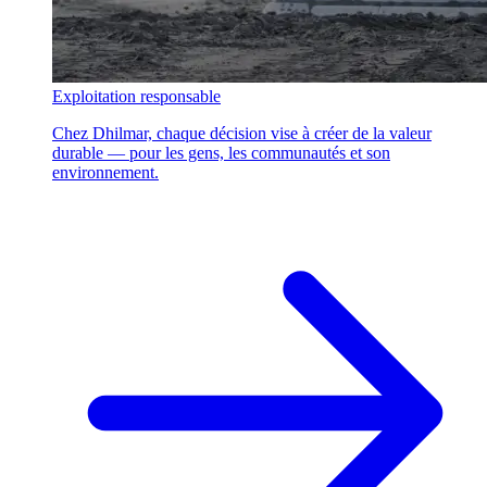
Exploitation responsable
Chez Dhilmar, chaque décision vise à créer de la valeur
durable — pour les gens, les communautés et son
environnement.