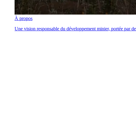
À propos
Une vision responsable du développement minier, portée par des