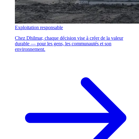
Exploitation responsable
Chez Dhilmar, chaque décision vise à créer de la valeur
durable — pour les gens, les communautés et son
environnement.